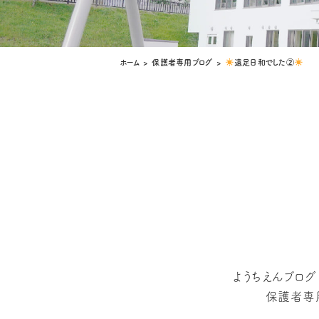
ホーム
>
保護者専用ブログ
>
遠足日和でした②
ようちえんブロ
保護者専用