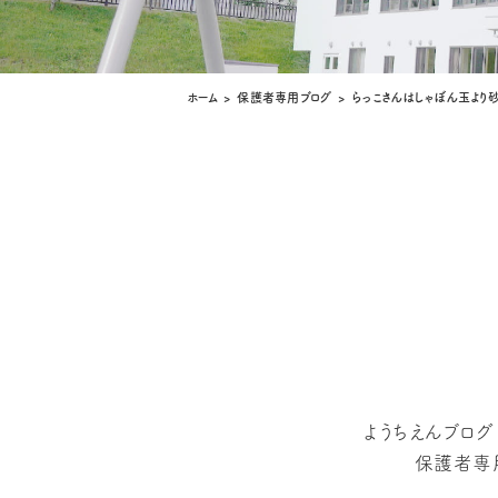
ホーム
>
保護者専用ブログ
>
らっこさんはしゃぼん玉より
ようちえんブロ
保護者専用