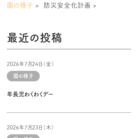
ン
園の様子
防災安全化計画
最近の投稿
2026年7月24日（金）
園の様子
年長児わくわくデー
2026年7月23日（木）