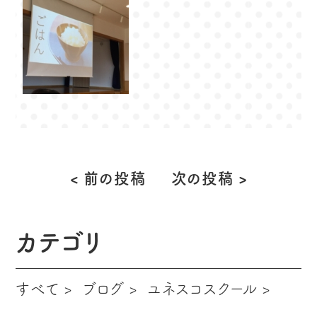
< 前の投稿
次の投稿 >
投
稿
ナ
ビ
カテゴリ
ゲ
ー
すべて
ブログ
ユネスコスクール
シ
ョ