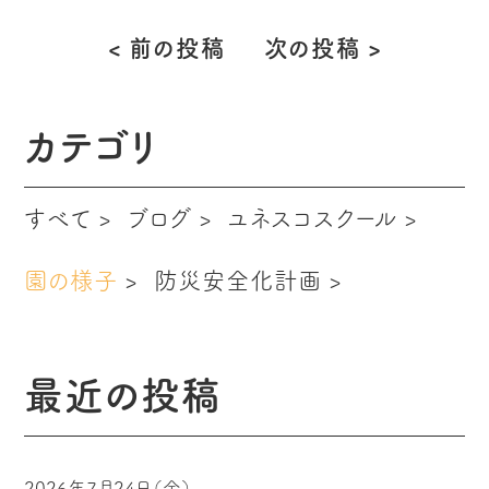
< 前の投稿
次の投稿 >
投
稿
ナ
ビ
カテゴリ
ゲ
ー
すべて
ブログ
ユネスコスクール
シ
ョ
ン
園の様子
防災安全化計画
最近の投稿
2026年7月24日（金）